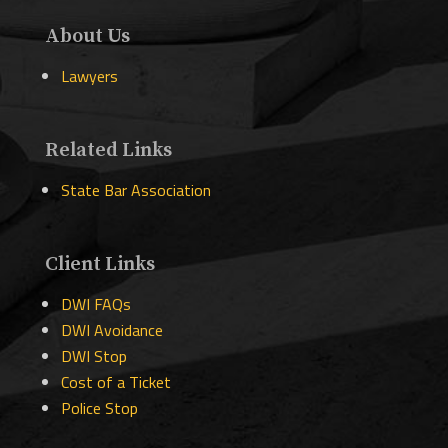
About Us
Lawyers
Related Links
State Bar Association
Client Links
DWI FAQs
DWI Avoidance
DWI Stop
Cost of a Ticket
Police Stop